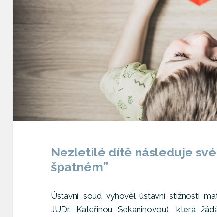
Nezletilé dítě následuje své
špatném”
Ústavní soud vyhověl ústavní stížnosti m
JUDr. Kateřinou Sekaninovou), která žád