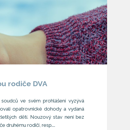
ou rodiče DVA
h soudců ve svém prohlášení vyzývá
žovali opatrovnické dohody a vydaná
ezletilých dětí. Nouzový stav není bez
 druhému rodiči, resp....