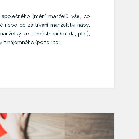
 společného jmění manželů vše, co
ně nebo co za trvání manželství nabyl
manželky ze zaměstnání (mzda, plat),
y z nájemného (pozor, to...