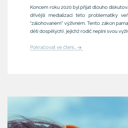
Koncem roku 2020 byl přijat dlouho diskuto
dřívější medializaci této problematiky v
“zálohovaném” výživném. Tento zákon pamatuje
dětí dospělých), jejichž rodič neplní svou vyži
Pokračovat ve čtení...