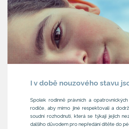
I v době nouzového stavu js
Spolek rodinně právních a opatrovnickýc
rodiče, aby mimo jiné respektovali a dodr
soudní rozhodnutí, která se týkají jejich n
dalšího důvodem pro nepředání dítěte do péče