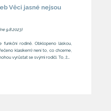
neb Věci jasné nejsou
ne 9.8.2023)
e funkční rodině. Obklopeno láskou,
t (řečeno klasikem) není to, co chceme,
hou vyrůstat se svými rodiči. To, ž...