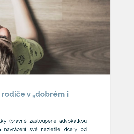
 rodiče v „dobrém i
atky (právně zastoupené advokátkou
á navrácení své nezletilé dcery od