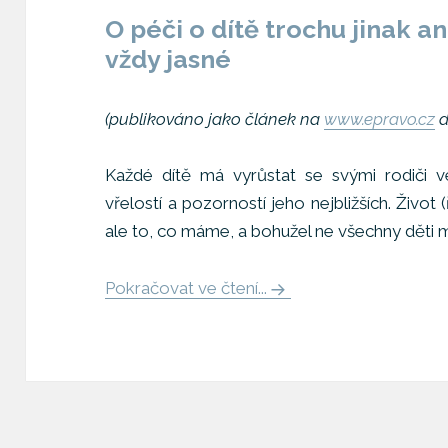
O péči o dítě trochu jinak a
vždy jasné
(publikováno jako článek na
www.epravo.cz
d
Každé dítě má vyrůstat se svými rodiči v
vřelostí a pozorností jeho nejbližších. Živo
ale to, co máme, a bohužel ne všechny děti mo
Pokračovat ve čtení...